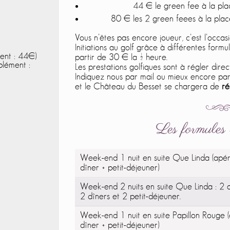
44 € le green fee à la pl
80 € les 2 green feees à la pla
Vous n’êtes pas encore joueur, c’est l’occas
Initiations au golf grâce à différentes form
ent : 44€)
partir de 30 € la ½ heure.
plément :
Les prestations golfiques sont à régler di
Indiquez nous par mail ou mieux encore par 
et le Château du Besset se chargera de
ré
Les formules d
Week-end 1 nuit en suite Que Linda (apér
dîner + petit-déjeuner)
Week-end 2 nuits en suite Que Linda : 2 a
2 dîners et 2 petit-déjeuner.
Week-end 1 nuit en suite Papillon Rouge (
dîner + petit-déjeuner)