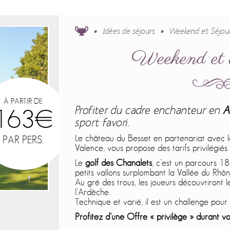
Idées de séjours
Weekend et Séjou
Weekend et 
À PARTIR DE
Profiter du cadre enchanteur en
A
163€
sport favori.
Le château du Besset en partenariat avec 
PAR PERS.
Valence, vous propose des tarifs privilégiés
Le
golf des Chanalets
, c’est un parcours 18
petits vallons surplombant la Vallée du Rhôn
Au gré des trous, les joueurs découvriront
l’Ardèche.
Technique et varié, il est un challenge pour 
Profitez d’une Offre « privilège » durant vo