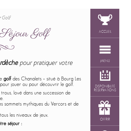
r Golf
Séjour Golf
ACCUEIL
MENU
rdèche
pour pratiquer votre
le
golf
des Chanalets – situé à Bourg Les
 pour jouer ou pour découvrir le golf.
DISPONIBILITÉ
RÉSERVATIONS
 trous, lové dans une succession de
e.
 les sommets mythiques du Vercors et de
tous les niveaux de jeux.
OFFRIR
tre séjour :