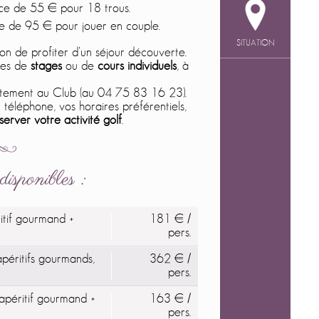
ace de 55 € pour 18 trous.
ce de 95 € pour jouer en couple.
SITUATION
ion de profiter d’un séjour découverte.
ules de
stages
ou de
cours individuels
, à
rectement au Club (au 04 75 83 16 23).
téléphone, vos horaires préférentiels,
server votre activité golf
.
isponibles :
itif gourmand +
181 € /
pers.
péritifs gourmands,
362 € /
pers.
apéritif gourmand +
163 € /
pers.